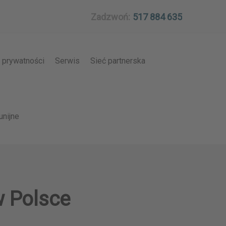
Zadzwoń:
517 884 635
a prywatności
Serwis
Sieć partnerska
unijne
w Polsce