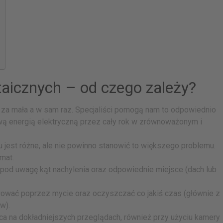
taicznych – od czego zależy?
e za mała a w sam raz. Specjaliści pomogą nam to odpowiednio
wą energią elektryczną przez cały rok w zrównoważonym i
 jest różne, ale nie powinno stanowić to większego problemu.
emat.
pod uwagę kąt nachylenia oraz odpowiednie miejsce (dach lub
ować poprzez mycie oraz oczyszczać co jakiś czas (głównie z
w).
a na dokładniejszych przeglądach, również przy użyciu kamery