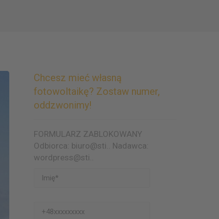
Chcesz mieć własną
fotowoltaikę? Zostaw numer,
oddzwonimy!
FORMULARZ ZABLOKOWANY
Odbiorca: biuro@sti.. Nadawca:
wordpress@sti..