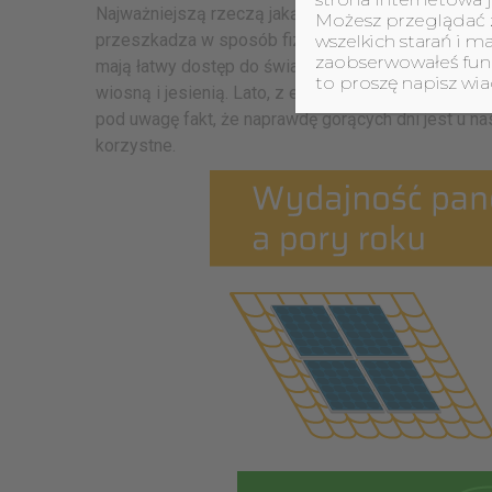
Najważniejszą rzeczą jaką powinniśmy wziąć pod uw
Możesz przeglądać z
przeszkadza w sposób fizyczny, czy nie. Należy zad
wszelkich starań i m
zaobserwowałeś funkc
mają łatwy dostęp do światła. Biorąc pod uwagę wyd
to proszę napisz w
wiosną i jesienią. Lato, z ekstremalnymi temperat
pod uwagę fakt, że naprawdę gorących dni jest u nas
korzystne.