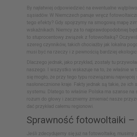
By najłatwiej odpowiedzieć na ewentualne wątpliw
sąsiadów. W Niemczech panuje wręcz fotowoltaiczny
tego efekty? Gdy spojrzymy na smogową mapę zimą
wskaźnikach. Niemcy za to najprawdopodobniej będ
to stuprocentowy związek z fotowoltaiką? Oczywiś
szereg czynników, takich chociażby jak lokalna po
musi być na rzeczy i z pewnością bardziej ekologi
Dlaczego jednak, jako przykład, zostały tu przywoł
naszego. I wszystko wskazuje na to, że właśnie w t
się mogło, że przy tego typu rozwiązaniu najwięcej 
nasłonecznione kraje. Fakty jednak są takie, że ic
systemu. Dlatego to właśnie Polska ma szanse na s
rozum do głowy i zaczniemy zmieniać nasze przyzw
dać przykład całemu regionowi.
Sprawność fotowoltaiki –
Jeśli zdecydujemy się już na fotowoltaikę, musimy 