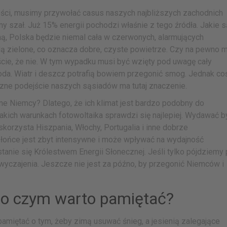
ości, musimy przywołać casus naszych najbliższych zachodnich
 szał. Już 15% energii pochodzi właśnie z tego źródła. Jakie s
, Polska będzie niemal cała w czerwonych, alarmujących
ą zielone, co oznacza dobre, czyste powietrze. Czy na pewno 
cie, że nie. W tym wypadku musi być wzięty pod uwagę cały
goda. Wiatr i deszcz potrafią bowiem przegonić smog. Jednak co
czne podejście naszych sąsiadów ma tutaj znaczenie.
ane Niemcy? Dlatego, że ich klimat jest bardzo podobny do
akich warunkach fotowoltaika sprawdzi się najlepiej. Wydawać b
skorzysta Hiszpania, Włochy, Portugalia i inne dobrze
h słońce jest zbyt intensywne i może wpływać na wydajność
tanie się Królestwem Energii Słonecznej. Jeśli tylko pójdziemy
yczajenia. Jeszcze nie jest za późno, by przegonić Niemców i
 o czym warto pamiętać?
pamiętać o tym, żeby zimą usuwać śnieg, a jesienią zalegające