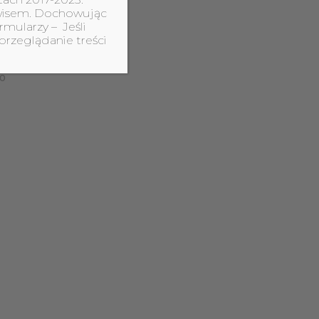
erwisem. Dochowując
czy
rmularzy – Jeśli
przeglądanie treści
zo