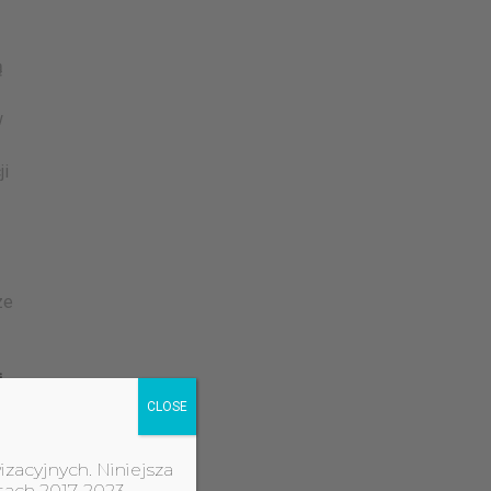
ą
w
ji
ze
i
CLOSE
izacyjnych. Niniejsza
tach 2017-2023.