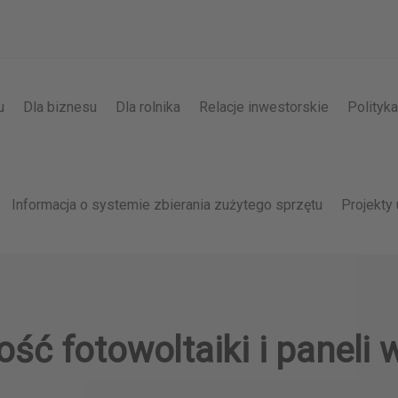
u
Dla biznesu
Dla rolnika
Relacje inwestorskie
Polityk
Informacja o systemie zbierania zużytego sprzętu
Projekty 
ść fotowoltaiki i paneli 