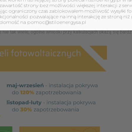
agę, w kontekście pór roku jest fakt, czy panelom coś
awartość strony bez możliwości większej interakcji z s
ać sobie pytania, czy na panelach zalega śnieg lub liście albo 
ając ograniczony czas zablokowałem możliwość wysyłki fo
jonalności pozwalające na inną interakcję ze stroną niż 
ajność ich działania, paradoksalnie najlepiej będą funkcjonować
iadomość na pomoc@stiloenergysa.pl
urami, może lekko zmniejszać wydajność systemu. Biorąc jednak
 nie tak wiele, ogólne wnioski przy kalkulacjach okażą się bard