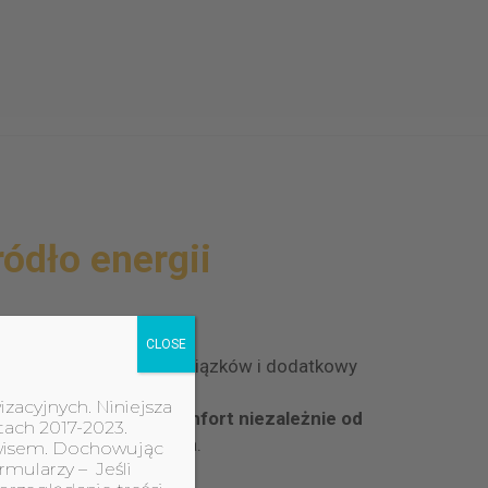
ódło energii
CLOSE
 dla Ciebie więcej obowiązków i dodatkowy
izacyjnych. Niniejsza
ie, które zapewni Ci
komfort niezależnie od
tach 2017-2023.
z szkody dla środowiska.
erwisem. Dochowując
rmularzy – Jeśli