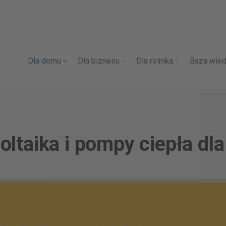
Dla domu
Dla biznesu
Dla rolnika
Baza wie
oltaika i pompy ciepła dl