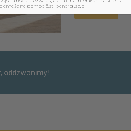
jonalności pozwalające na inną interakcję ze stroną niż 
iadomość na pomoc@stiloenergysa.pl
POZNAJ OFERTĘ
, oddzwonimy!