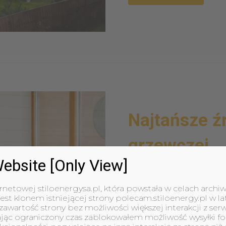
Najtańsze źr
grzewczej
ebsite [Only View]
Okres jesienno-zimowy to
wydatek?
ernetowej stiloenergysa.pl, która powstała w celach archiw
Pompa ciepła to urządzen
est klonem istniejącej strony polecam.stiloenergy.pl w la
pory roku
. Wygodnie i be
awartość strony bez możliwości większej interakcji z s
ając ograniczony czas zablokowałem możliwość wysyłki fo