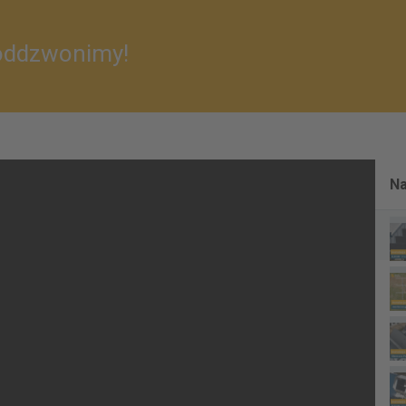
 oddzwonimy!
Na