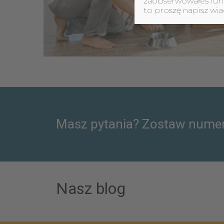
zaobserwowałeś funkc
to proszę napisz w
Masz pytania? Zostaw numer
Nasz blog