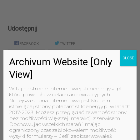
Udostępnij
FACEBOOK
TWITTER
Archivum Website [Only
CLOSE
View]
Chcesz mieć własną fotowoltaikę? Zostaw
numer, oddzwonimy!
Witaj na stronie Internetowej stiloenergysa.pl,
która powstała w celach archiwizacyjnych.
Niniejsza strona Internetowa jest klonem
FORMULARZ ZABLOKOWANY Odbiorca: biuro@sti..
istniejącej strony polecam.stiloenergy.pl w latach
Nadawca: wordpress@sti..
2017-2023. Możesz przeglądać zawartość strony
bez możliwości większej interakcji z serwisem.
Dochowując wszelkich starań i mając
ograniczony czas zablokowałem możliwość
wysyłki formularzy – Jeśli zaobserwowałeś