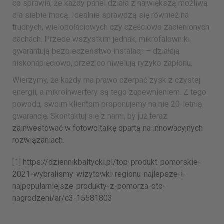
co sprawia, że każdy panel działa z największą możliwą
dla siebie mocą. Idealnie sprawdzą się również na
trudnych, wielopołaciowych czy częściowo zacienionych
dachach. Przede wszystkim jednak, mikrofalowniki
gwarantują bezpieczeństwo instalacji – działają
niskonapięciowo, przez co niwelują ryzyko zapłonu.
Wierzymy, że każdy ma prawo czerpać zysk z czystej
energii, a mikroinwertery są tego zapewnieniem. Z tego
powodu, swoim klientom proponujemy na nie 20-letnią
gwarancję. Skontaktuj się z nami, by już teraz
zainwestować w fotowoltaikę opartą na innowacyjnych
rozwiązaniach
.
[1]
https://dziennikbaltycki.pl/top-produkt-pomorskie-
2021-wybralismy-wizytowki-regionu-najlepsze-i-
najpopularniejsze-produkty-z-pomorza-oto-
nagrodzeni/ar/c3-15581803