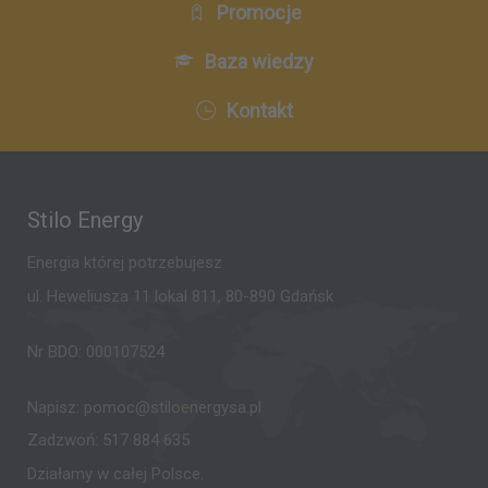
Promocje
Baza wiedzy
Kontakt
Stilo Energy
Energia której potrzebujesz
ul. Heweliusza 11 lokal 811, 80-890 Gdańsk
Nr BDO: 000107524
Napisz:
pomoc@stiloenergysa.pl
Zadzwoń:
517 884 635
Działamy w całej Polsce.