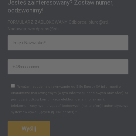
Jesteś zainteresowany? Zostaw numer,
oddzwonimy!
FORMULARZ ZABLOKOWANY Odbiorca: biuro@sti..
Nadawca: wordpress@sti..
Wyrażam zgodę na otrzymywanie od Stilo Energy SA informacji o
charakterze marketingowym (w tym informacji handlowych oraz ofert) za
pomocą środków komunikacji elektronicznej (np. e-mail),
telekomunikacyjnych urządzeń końcowych (np. telefon) i automatycznych
systemów wywołujących (tj. call center).*