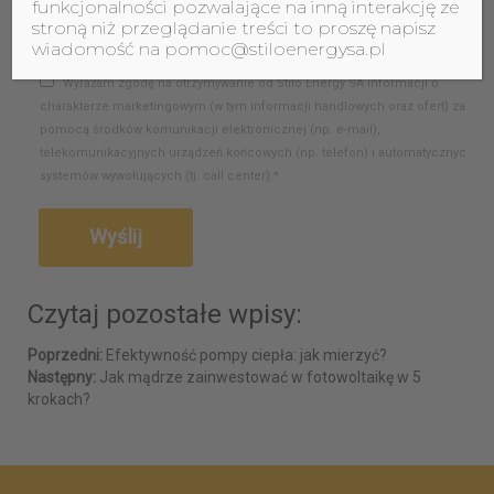
funkcjonalności pozwalające na inną interakcję ze
stroną niż przeglądanie treści to proszę napisz
wiadomość na pomoc@stiloenergysa.pl
Wyrażam zgodę na otrzymywanie od Stilo Energy SA informacji o
charakterze marketingowym (w tym informacji handlowych oraz ofert) za
pomocą środków komunikacji elektronicznej (np. e-mail),
telekomunikacyjnych urządzeń końcowych (np. telefon) i automatycznych
systemów wywołujących (tj. call center).*
Czytaj pozostałe wpisy:
Poprzedni:
Efektywność pompy ciepła: jak mierzyć?
Następny:
Jak mądrze zainwestować w fotowoltaikę w 5
krokach?