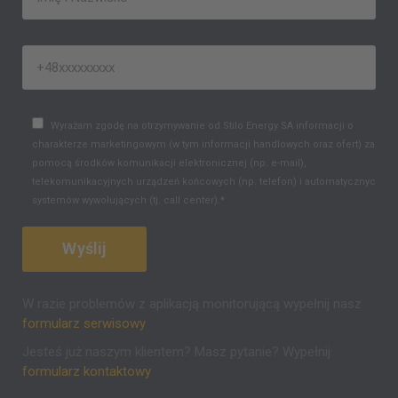
Wyrażam zgodę na otrzymywanie od Stilo Energy SA informacji o
charakterze marketingowym (w tym informacji handlowych oraz ofert) za
pomocą środków komunikacji elektronicznej (np. e-mail),
telekomunikacyjnych urządzeń końcowych (np. telefon) i automatycznych
systemów wywołujących (tj. call center).*
W razie problemów z aplikacją monitorującą wypełnij nasz
formularz serwisowy
Jesteś już naszym klientem? Masz pytanie? Wypełnij
formularz kontaktowy