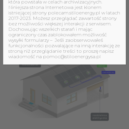
która powstała w celach archiwizacyjnych.
Niniejsza strona Internetowa jest klonem
Poznaj główne zalety
istniejącej strony polecam.stiloenergy.pl w latach
2017-2023. Możesz przeglądać zawartość strony
mikrofalowników
bez możliwości większej interakcji z serwisem.
Dochowując wszelkich starań i mając
ograniczony czas zablokowałem możliwość
wysyłki formularzy – Jeśli zaobserwowałeś
funkcjonalności pozwalające na inną interakcję ze
stroną niż przeglądanie treści to proszę napisz
wiadomość na pomoc@stiloenergysa.pl