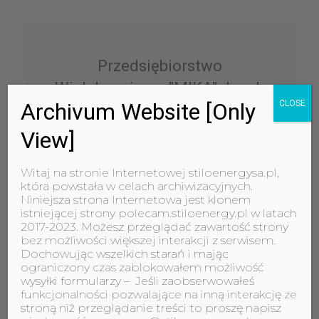
Przedsiębiorstwo
Wielobranżowe "MIKA" Jacek
Archivum Website [Only
CLOSE
Stasiak
View]
ZOBACZ
Witaj na stronie Internetowej stiloenergysa.pl,
która powstała w celach archiwizacyjnych.
Niniejsza strona Internetowa jest klonem
istniejącej strony polecam.stiloenergy.pl w latach
2017-2023. Możesz przeglądać zawartość strony
bez możliwości większej interakcji z serwisem.
Dochowując wszelkich starań i mając
Robbud Sp. z o. o. Sp.k
ograniczony czas zablokowałem możliwość
wysyłki formularzy – Jeśli zaobserwowałeś
funkcjonalności pozwalające na inną interakcję ze
stroną niż przeglądanie treści to proszę napisz
ZOBACZ