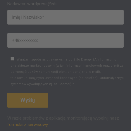
Nadawca: wordpress@sti..
Wyrażam zgodę na otrzymywanie od Stilo Energy SA informacji o
charakterze marketingowym (w tym informacji handlowych oraz ofert) za
pomocą środków komunikacji elektronicznej (np. e-mail),
telekomunikacyjnych urządzeń końcowych (np. telefon) i automatycznych
systemów wywołujących (tj. call center).*
W razie problemów z aplikacją monitorującą wypełnij nasz
formularz serwisowy