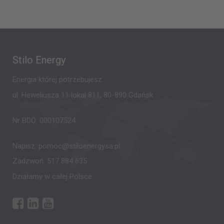
Stilo Energy
Energia której potrzebujesz
ul. Heweliusza 11 lokal 811, 80-890 Gdańsk
Nr BDO: 000107524
Napisz:
pomoc@stiloenergysa.pl
Zadzwoń:
517 884 635
Działamy w całej Polsce.