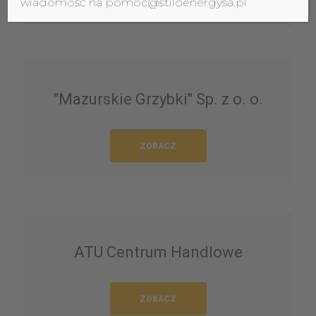
wiadomość na pomoc@stiloenergysa.pl
"Mazurskie Grzybki" Sp. z o. o.
ZOBACZ
ATU Centrum Handlowe
ZOBACZ