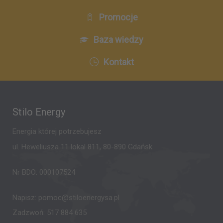
Promocje
Baza wiedzy
Kontakt
Stilo Energy
Energia której potrzebujesz
ul. Heweliusza 11 lokal 811, 80-890 Gdańsk
Nr BDO: 000107524
Napisz:
pomoc@stiloenergysa.pl
Zadzwoń:
517 884 635