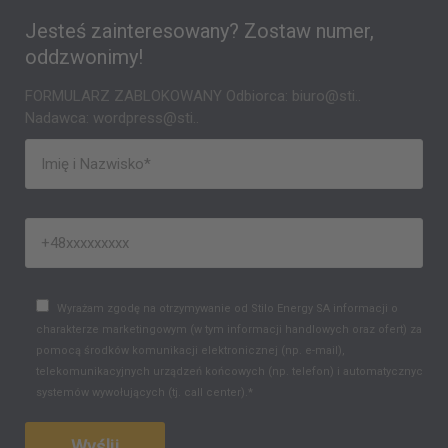
Jesteś zainteresowany? Zostaw numer,
oddzwonimy!
FORMULARZ ZABLOKOWANY Odbiorca: biuro@sti..
Nadawca: wordpress@sti..
Wyrażam zgodę na otrzymywanie od Stilo Energy SA informacji o
charakterze marketingowym (w tym informacji handlowych oraz ofert) za
pomocą środków komunikacji elektronicznej (np. e-mail),
telekomunikacyjnych urządzeń końcowych (np. telefon) i automatycznych
systemów wywołujących (tj. call center).*