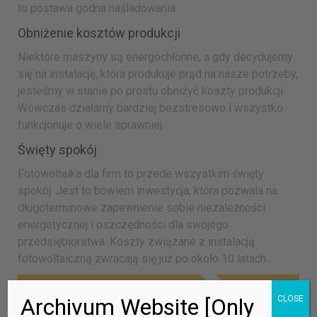
to postawa godna naśladowania.
Obniżenie kosztów produkcji
Niektóre maszyny są energochłonne, a gdy decydujemy
się na instalację, która produkuje prąd na nasze potrzeby,
jesteśmy w stanie po prostu obniżyć koszty produkcji.
Wówczas działamy bardziej bezstresowo i wszystko
funkcjonuje o wiele sprawniej.
Święty spokój
Fotowoltaika dla firm to przede wszystkim święty
spokój. Jest to bowiem inwestycja, która pozwala na
długoterminowe zapewnienie sobie niezależności
energetycznej i oszczędności dla swojego
przedsiębiorstwa. Koszty związane z instalacją
fotowoltaiczną zwracają się już po około 10 latach.
Archivum Website [Only
CLOSE