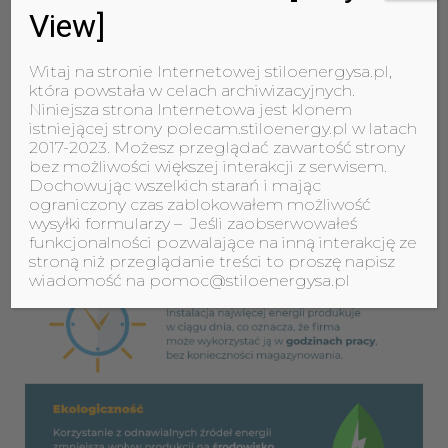
View]
Witaj na stronie Internetowej stiloenergysa.pl,
która powstała w celach archiwizacyjnych.
Niniejsza strona Internetowa jest klonem
istniejącej strony polecam.stiloenergy.pl w latach
2017-2023. Możesz przeglądać zawartość strony
bez możliwości większej interakcji z serwisem.
Dochowując wszelkich starań i mając
ograniczony czas zablokowałem możliwość
wysyłki formularzy – Jeśli zaobserwowałeś
funkcjonalności pozwalające na inną interakcję ze
stroną niż przeglądanie treści to proszę napisz
wiadomość na pomoc@stiloenergysa.pl