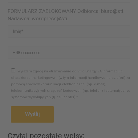
FORMULARZ ZABLOKOWANY Odbiorca: biuro@sti..
Nadawca: wordpress@sti..
Wyrażam zgodę na otrzymywanie od Stilo Energy SA informacji o
charakterze marketingowym (w tym informacji handlowych oraz ofert) za
pomocą środków komunikacji elektronicznej (np. e-mail),
telekomunikacyjnych urządzeń końcowych (np. telefon) i automatycznych
systemów wywołujących (tj. call center).*
Czytaj pozostałe wpisy: