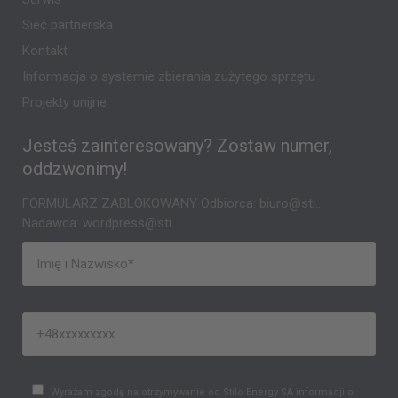
Sieć partnerska
Kontakt
Informacja o systemie zbierania zużytego sprzętu
Projekty unijne
Jesteś zainteresowany? Zostaw numer,
oddzwonimy!
FORMULARZ ZABLOKOWANY Odbiorca: biuro@sti..
Nadawca: wordpress@sti..
Wyrażam zgodę na otrzymywanie od Stilo Energy SA informacji o