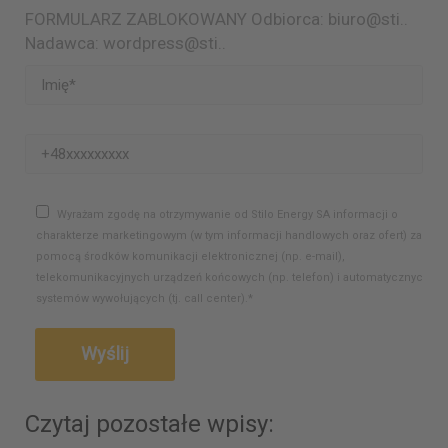
FORMULARZ ZABLOKOWANY Odbiorca: biuro@sti..
Nadawca: wordpress@sti..
Wyrażam zgodę na otrzymywanie od Stilo Energy SA informacji o
charakterze marketingowym (w tym informacji handlowych oraz ofert) za
pomocą środków komunikacji elektronicznej (np. e-mail),
telekomunikacyjnych urządzeń końcowych (np. telefon) i automatycznych
systemów wywołujących (tj. call center).*
Czytaj pozostałe wpisy: