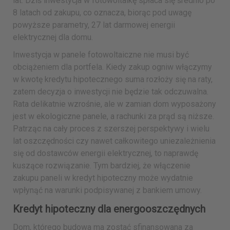
lat. Dziś inwestycja w fotowoltaikę spłaca się średnio po
8 latach od zakupu, co oznacza, biorąc pod uwagę
powyższe parametry, 27 lat darmowej energii
elektrycznej dla domu.
Inwestycja w panele fotowoltaiczne nie musi być
obciążeniem dla portfela. Kiedy zakup ogniw włączymy
w kwotę kredytu hipotecznego suma rozłoży się na raty,
zatem decyzja o inwestycji nie będzie tak odczuwalna.
Rata delikatnie wzrośnie, ale w zamian dom wyposażony
jest w ekologiczne panele, a rachunki za prąd są niższe.
Patrząc na cały proces z szerszej perspektywy i wielu
lat oszczędności czy nawet całkowitego uniezależnienia
się od dostawców energii elektrycznej, to naprawdę
kuszące rozwiązanie. Tym bardziej, że włączenie
zakupu paneli w kredyt hipoteczny może wydatnie
wpłynąć na warunki podpisywanej z bankiem umowy.
Kredyt hipoteczny dla energooszczędnych
Dom, którego budowa ma zostać sfinansowana za