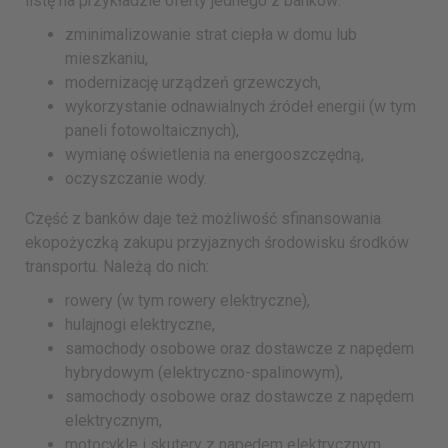
listę na przykładzie oferty jednego z banków:
zminimalizowanie strat ciepła w domu lub
mieszkaniu,
modernizację urządzeń grzewczych,
wykorzystanie odnawialnych źródeł energii (w tym
paneli fotowoltaicznych),
wymianę oświetlenia na energooszczędną,
oczyszczanie wody.
Część z banków daje też możliwość sfinansowania
ekopożyczką zakupu przyjaznych środowisku środków
transportu. Należą do nich:
rowery (w tym rowery elektryczne),
hulajnogi elektryczne,
samochody osobowe oraz dostawcze z napędem
hybrydowym (elektryczno-spalinowym),
samochody osobowe oraz dostawcze z napędem
elektrycznym,
motocykle i skutery z napędem elektrycznym.