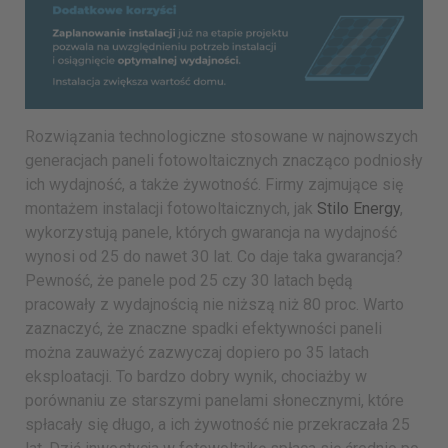
Rozwiązania technologiczne stosowane w najnowszych
generacjach paneli fotowoltaicznych znacząco podniosły
ich wydajność, a także żywotność. Firmy zajmujące się
montażem instalacji fotowoltaicznych, jak
Stilo Energy
,
wykorzystują panele, których gwarancja na wydajność
wynosi od 25 do nawet 30 lat. Co daje taka gwarancja?
Pewność, że panele pod 25 czy 30 latach będą
pracowały z wydajnością nie niższą niż 80 proc. Warto
zaznaczyć, że znaczne spadki efektywności paneli
można zauważyć zazwyczaj dopiero po 35 latach
eksploatacji. To bardzo dobry wynik, chociażby w
porównaniu ze starszymi panelami słonecznymi, które
spłacały się długo, a ich żywotność nie przekraczała 25