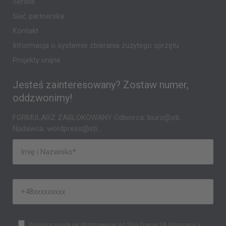
Serwis
Sieć partnerska
Kontakt
Informacja o systemie zbierania zużytego sprzętu
Projekty unijne
Jesteś zainteresowany? Zostaw numer,
oddzwonimy!
FORMULARZ ZABLOKOWANY Odbiorca: biuro@sti..
Nadawca: wordpress@sti..
Wyrażam zgodę na otrzymywanie od Stilo Energy SA informacji o