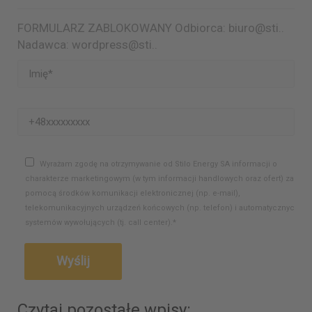
FORMULARZ ZABLOKOWANY Odbiorca: biuro@sti..
Nadawca: wordpress@sti..
Wyrażam zgodę na otrzymywanie od Stilo Energy SA informacji o
charakterze marketingowym (w tym informacji handlowych oraz ofert) za
pomocą środków komunikacji elektronicznej (np. e-mail),
telekomunikacyjnych urządzeń końcowych (np. telefon) i automatycznych
systemów wywołujących (tj. call center).*
Czytaj pozostałe wpisy: