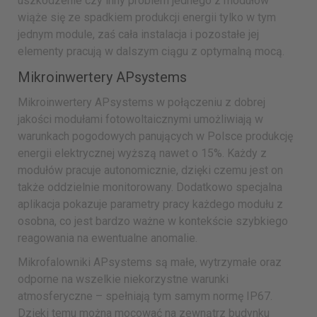
uszkodzenie czy inny problem jednego z modułów
wiąże się ze spadkiem produkcji energii tylko w tym
jednym module, zaś cała instalacja i pozostałe jej
elementy pracują w dalszym ciągu z optymalną mocą.
Mikroinwertery APsystems
Mikroinwertery APsystems w połączeniu z dobrej
jakości modułami fotowoltaicznymi umożliwiają w
warunkach pogodowych panujących w Polsce produkcję
energii elektrycznej wyższą nawet o 15%. Każdy z
modułów pracuje autonomicznie, dzięki czemu jest on
także oddzielnie monitorowany. Dodatkowo specjalna
aplikacja pokazuje parametry pracy każdego modułu z
osobna, co jest bardzo ważne w kontekście szybkiego
reagowania na ewentualne anomalie.
Mikrofalowniki APsystems są małe, wytrzymałe oraz
odporne na wszelkie niekorzystne warunki
atmosferyczne – spełniają tym samym normę IP67.
Dzięki temu można mocować na zewnątrz budynku