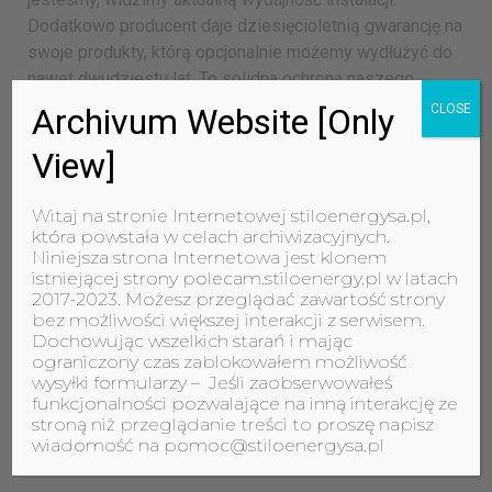
Dodatkowo producent daje dziesięcioletnią gwarancję na
swoje produkty, którą opcjonalnie możemy wydłużyć do
nawet dwudziestu lat. To solidna ochrona naszego
sprzętu na lata.
Archivum Website [Only
CLOSE
View]
Witaj na stronie Internetowej stiloenergysa.pl,
która powstała w celach archiwizacyjnych.
Niniejsza strona Internetowa jest klonem
istniejącej strony polecam.stiloenergy.pl w latach
2017-2023. Możesz przeglądać zawartość strony
bez możliwości większej interakcji z serwisem.
Dochowując wszelkich starań i mając
ograniczony czas zablokowałem możliwość
wysyłki formularzy – Jeśli zaobserwowałeś
funkcjonalności pozwalające na inną interakcję ze
stroną niż przeglądanie treści to proszę napisz
wiadomość na pomoc@stiloenergysa.pl