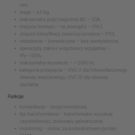
mm,
waga – 4,5 kg,
maksymalny prąd magistrali AC – 20A,
miejsce montażu – na zewnątrz – IP67,
stopień klasyfikacji zanieczyszczenia – PD3,
chłodzenie – konwekcyjne – bez wentylatorów,
operacyjny zakres wilgotności względnej –
4%~100%,
maksymalna wysokość – < 2000 m,
kategoria przepięcia – OVC II dla fotowoltaicznego
obwodu wejściowego, OVC III dla obwodu
zasilania.
Funkcje
:
komunikacja – bezprzewodowa,
typ transformatora – transformator wysokiej
częstotliwości, izolowany galwanicznie,
monitoring – online, za pośrednictwem portalu