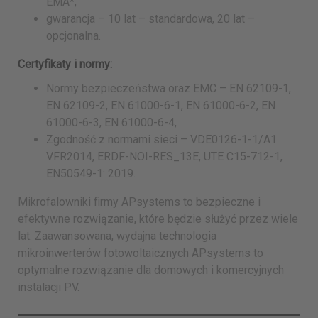
EMA*,
gwarancja – 10 lat – standardowa, 20 lat –
opcjonalna.
Certyfikaty i normy:
Normy bezpieczeństwa oraz EMC – EN 62109-1,
EN 62109-2, EN 61000-6-1, EN 61000-6-2, EN
61000-6-3, EN 61000-6-4,
Zgodność z normami sieci – VDE0126-1-1/A1
VFR2014, ERDF-NOI-RES_13E, UTE C15-712-1,
EN50549-1: 2019.
Mikrofalowniki firmy APsystems to bezpieczne i
efektywne rozwiązanie, które będzie służyć przez wiele
lat. Zaawansowana, wydajna technologia
mikroinwerterów fotowoltaicznych APsystems to
optymalne rozwiązanie dla domowych i komercyjnych
instalacji PV.