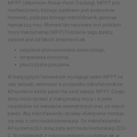
MPPT (
Maximum Power Point Tracking
). MPPT jest
mechanizmem, którego zadaniem jest znalezienie
momentu, podczas którego mikrofalownik generuje
największą moc. Moment ten nazywany jest punktem
mocy maksymalnej (MPP).Położenie tego punktu
zależne jest od takich zmiennych jak:
natężenie promieniowania słonecznego,
temperatura otoczenia,
płaszczyzna położenia.
W tradycyjnych falownikach występuje jeden MPPT na
cały łańcuch, natomiast w przypadku mikrofalowników
APsystems każdy panel ma swój własny MPPT. Dzięki
temu może działać z maksymalną mocą i w pełni
niezależnie od warunków zewnętrznych oraz od innych
paneli. Aby mikrofalowniki działały efektywnie montuje
się waz z nimi moduł komunikacji. Do mikrofalownika
APsystemsQS1 dołączany jest moduł komunikacji ECU-
C. W instalacjach z mikroinwerterami, podobnie jak w