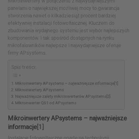
Mikroinwertery w połączeniu z najwydajniejszymi
panelami o największej możliwej mocy to gwarancja
stworzenia nawet o kilkadziesiąt procent bardziej
efektywnej instalacji fotowoltaicznej. Kluczem do
zbudowania wydajnego systemu jest wybór najlepszych
komponentów. I tak spośród dostępnych na rynku
mikrofalowników najlepsze i najwydajniejsze oferuje
firmy APsystems.
Spis treści:
Mikroinwertery APsystems – najważniejsze informacje[1]
Mikroinwertery APsystems
Najważniejsze zalety mikroinwerterów APsystems[2]
Mikroinwerter QS1 od APsystems
Mikroinwertery APsystems – najważniejsze
informacje
[1]
Instalacje fotowoltaiczne oparte na technologii