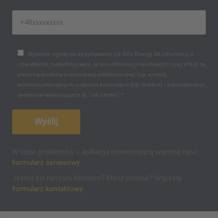
Wyrażam zgodę na otrzymywanie od Stilo Energy SA informacji o
charakterze marketingowym (w tym informacji handlowych oraz ofert) za
pomocą środków komunikacji elektronicznej (np. e-mail),
telekomunikacyjnych urządzeń końcowych (np. telefon) i automatycznych
systemów wywołujących (tj. call center).*
W razie problemów z aplikacją monitorującą wypełnij nasz
formularz serwisowy
Jesteś już naszym klientem? Masz pytanie? Wypełnij
formularz kontaktowy