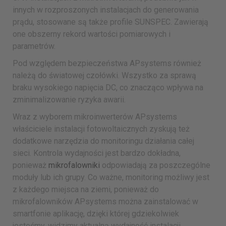
innych w rozproszonych instalacjach do generowania
prądu, stosowane są także profile SUNSPEC. Zawierają
one obszerny rekord wartości pomiarowych i
parametrów.
Pod względem bezpieczeństwa APsystems również
należą do światowej czołówki. Wszystko za sprawą
braku wysokiego napięcia DC, co znacząco wpływa na
zminimalizowanie ryzyka awarii.
Wraz z wyborem mikroinwerterów APsystems
właściciele instalacji fotowoltaicznych zyskują też
dodatkowe narzędzia do monitoringu działania całej
sieci. Kontrola wydajności jest bardzo dokładna,
ponieważ
mikrofalowniki
odpowiadają za poszczególne
moduły lub ich grupy. Co ważne, monitoring możliwy jest
z każdego miejsca na ziemi, ponieważ do
mikrofalowników APsystems można zainstalować w
smartfonie aplikację, dzięki której gdziekolwiek
jesteśmy, widzimy aktualną wydajność instalacji.