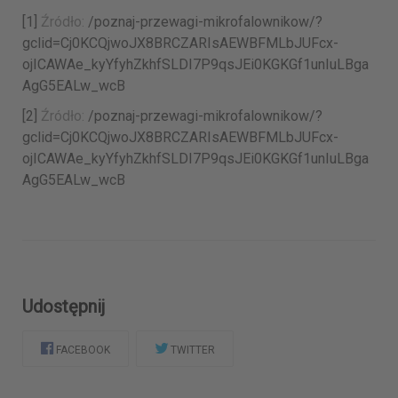
[1]
Źródło:
/poznaj-przewagi-mikrofalownikow/?
gclid=Cj0KCQjwoJX8BRCZARIsAEWBFMLbJUFcx-
ojICAWAe_kyYfyhZkhfSLDI7P9qsJEi0KGKGf1unIuLBga
AgG5EALw_wcB
[2]
Źródło:
/poznaj-przewagi-mikrofalownikow/?
gclid=Cj0KCQjwoJX8BRCZARIsAEWBFMLbJUFcx-
ojICAWAe_kyYfyhZkhfSLDI7P9qsJEi0KGKGf1unIuLBga
AgG5EALw_wcB
Udostępnij
FACEBOOK
TWITTER