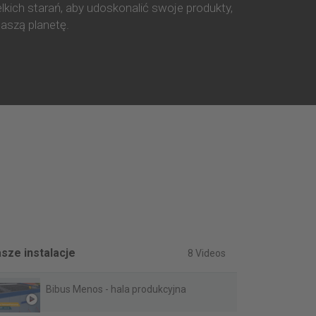
kich starań, aby udoskonalić swoje produkty,
naszą planetę.
sze instalacje
8 Videos
Bibus Menos - hala produkcyjna