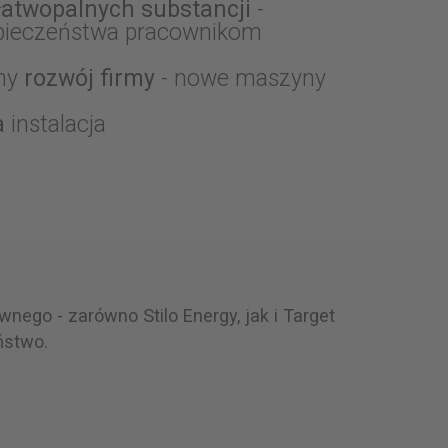
łatwopalnych substancji
-
pieczeństwa pracownikom
zny
rozwój firmy
- nowe maszyny
a
instalacja
wnego - zarówno Stilo Energy, jak i Target
ństwo.