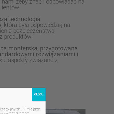
y nam, żeby znać i odpowiadać na
Klientów
sza technologia
w
, która była odpowiedzią na
ienia bezpieczeństwa
z produktów
ipa monterska, przygotowana
standardowymi rozwiązaniami
i
kie aspekty związane z
CLOSE
izacyjnych. Niniejsza
tach 2017-2023.