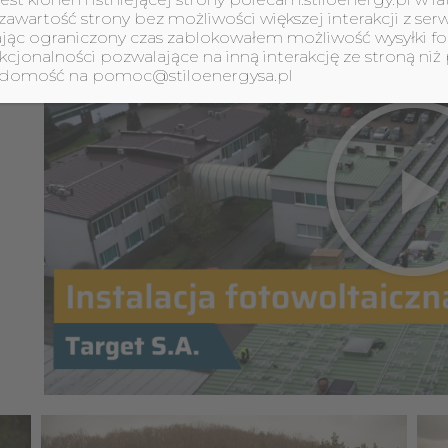
awartość strony bez możliwości większej interakcji z s
ając ograniczony czas zablokowałem możliwość wysyłki fo
jonalności pozwalające na inną interakcję ze stroną niż 
iadomość na pomoc@stiloenergysa.pl