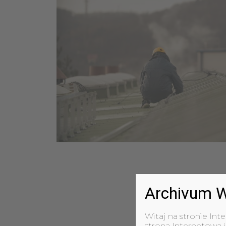
Archivum W
Witaj na stronie Int
strona Internetowa j