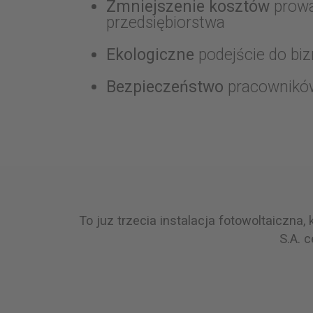
Zmniejszenie kosztów
prowa
przedsiębiorstwa
Ekologiczne
podejście do bi
Bezpieczeństwo
pracowników 
To juz trzecia instalacja fotowoltaiczna,
S.A. 