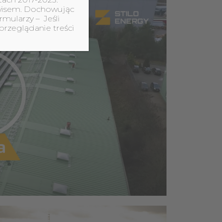
erwisem. Dochowując
rmularzy – Jeśli
przeglądanie treści