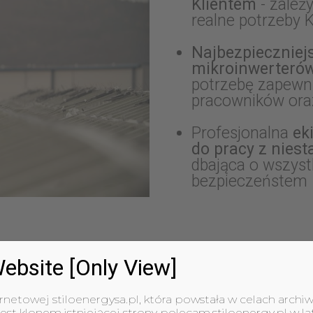
Klientem
- zależ
realne potrzeby 
Najbezpieczniej
mikroinwerteró
potrzebę zapewn
pracowników ora
Profesjonalna
ek
do pracy z nie
dbająca o wszyst
bezpieczeństem
ebsite [Only View]
ernetowej stiloenergysa.pl, która powstała w celach archiw
est klonem istniejącej strony polecam.stiloenergy.pl w la