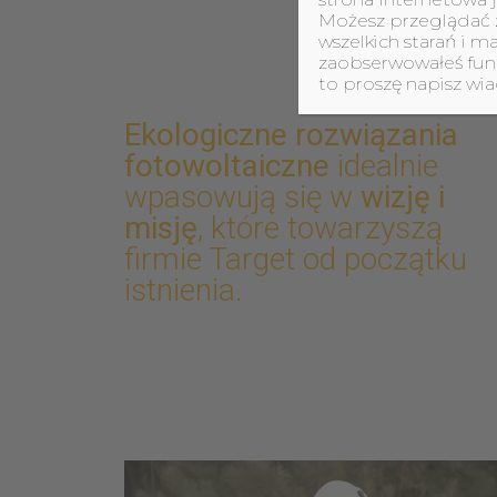
Możesz przeglądać z
wszelkich starań i m
zaobserwowałeś funkc
to proszę napisz w
Ekologiczne rozwiązania
fotowoltaiczne
idealnie
wpasowują się w
wizję i
misję
, które towarzyszą
firmie Target od początku
istnienia.