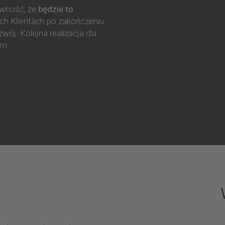
ewność, że
będzie to
ch Klientach po zakończeniu
wój. Kolejna realizacja dla
em.