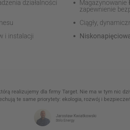
dzenia działalności
Magazynowanie
zapewnienie bez
znesu
Ciągły, dynamic
i instalacji
Niskonapięciow
 którą realizujemy dla firmy Target. Nie ma w tym nic dzi
cechują te same priorytety: ekologia, rozwój i bezpiecze
Jarosław Kwiatkowski
Stilo Energy